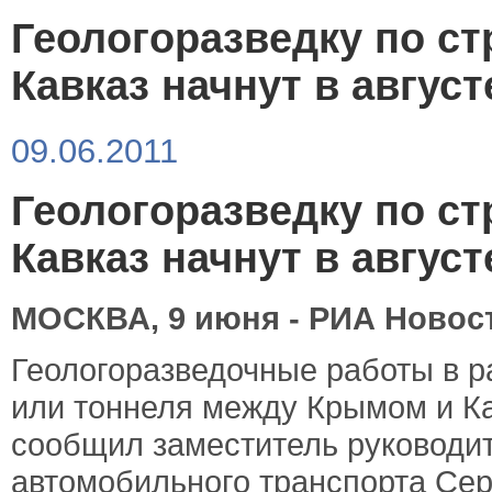
Геологоразведку по ст
Кавказ начнут в август
09.06.2011
Геологоразведку по ст
Кавказ начнут в август
МОСКВА
, 9
июня
-
РИА
Новос
Геологоразведочные
работы
в
р
или
тоннеля
между
Крымом
и
К
сообщил
заместитель
руководи
автомобильного
транспорта
Сер