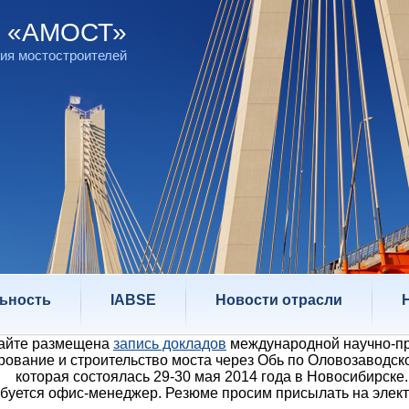
д «АМОСТ»
ия мостостроителей
ьность
IABSE
Новости отрасли
сайте размещена
запись докладов
международной научно-пр
ование и строительство моста через Обь по Оловозаводско
которая состоялась 29-30 мая 2014 года в Новосибирске.
буется офис-менеджер. Резюме просим присылать на элек