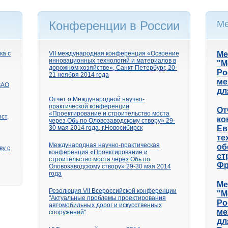
Конференции в России
Ме
ка с
VII международная конференция «Освоение
Ме
инновационных технологий и материалов в
"М
дорожном хозяйстве», Санкт Петербург, 20-
Ро
21 ноября 2014 года
ме
ЗАО
дл
Отчет о Международной научно-
практической конференции
От
«Проектирование и строительство моста
ст,
ко
через Обь по Оловозаводскому створу» 29-
30 мая 2014 года, г.Новосибирск
Ев
те
Международная научно-практическая
об
ву с
конференция «Проектирование и
ст
строительство моста через Обь по
Фр
Оловозаводскому створу» 29-30 мая 2014
года
Ме
Резолюция VII Всероссийской конференции
"М
"Актуальные проблемы проектирования
Ро
автомобильных дорог и искусственных
ме
сооружений"
дл