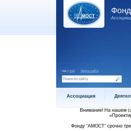
Фон
Ассоциац
rus |
eng
Карта сайта
Ассоциация
Деятел
Внимание! На нашем 
«Проектир
Фонду "АМОСТ" срочно тре