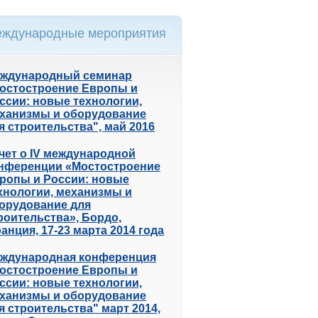
ждународные мероприятия
ждународный семинар
остостроение Европы и
ссии: новые технологии,
ханизмы и оборудование
я строительства", май 2016
чет о IV международной
нференции «Мостостроение
ропы и России: новые
хнологии, механизмы и
орудование для
роительства», Бордо,
анция, 17-23 марта 2014 года
ждународная конференция
остостроение Европы и
ссии: новые технологии,
ханизмы и оборудование
я строительства" март 2014,