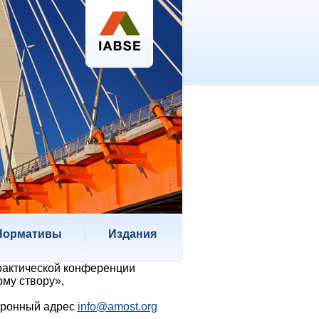
Нормативы
Издания
актической конференции
му створу»,
тронный адрес
info@amost.org