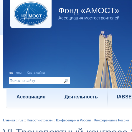
Фонд «АМОСТ»
Ассоциация мостостроителей
rus |
eng
Карта сайта
Ассоциация
Деятельность
IABSE
Главная
::
rus
::
Новости отрасли
::
Конференции в России
::
Конференции в России