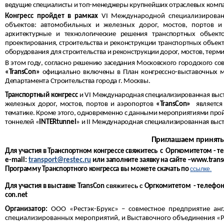
ведущие специалисты и топ-менеджеры крупнейших отраслевых компа
Конгресс пройдет в рамках
VI Международной специализирова
объектов: автомобильных и железных дорог, мостов, портов и
архитектурные и технологические решения транспортных объект
проектирования, строительства и реконструкции транспортных объек
оборудования для строительства и реконструкции дорог, мостов, терм
В этом году,
согласно решению заседания Московского городского сов
«
TransCon
»
официально включены в План конгрессно-выставочных 
Департамента Строительства города г. Москвы.
Транспортный конгресс
и
VI
Международная специализированная выста
железных дорог, мостов, портов и аэропортов
«TransCon»
является 
тематике. Кроме этого, одновременно с данными мероприятиями прой
тоннелей «
INTERtunnel
» и II Международная специализированная выст
Приглашаем принять 
Для участия в Транспортном конгрессе свяжитесь с Оргкомитетом - 
e
-
mail
:
transport
@
restec
.
ru
или
заполните заявку на сайте –www.
tran
Программу Транспортного конгресса вы можете скачать по
ссылке.
Для участия в выставке TransCon
свяжитесь с
Оргкомитетом - телефон (
con.net
Организатор:
ООО «Рестэк-Брукс» – совместное предприятие англ
специализированных мероприятий, и Выставочного объединения «Ре