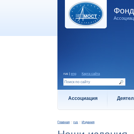
Фон
Ассоциац
rus |
eng
Карта сайта
Ассоциация
Деятел
Главная
::
rus
::
Издания