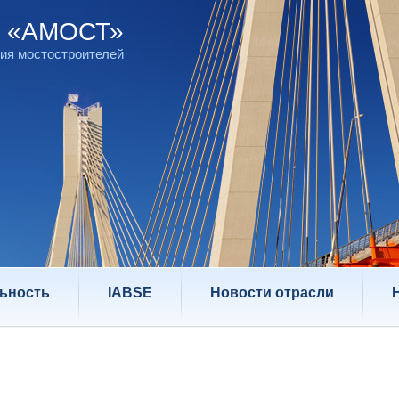
д «АМОСТ»
ия мостостроителей
ьность
IABSE
Новости отрасли