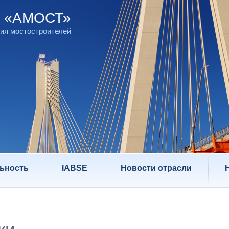
д «АМОСТ»
ия мостостроителей
ьность
IABSE
Новости отрасли