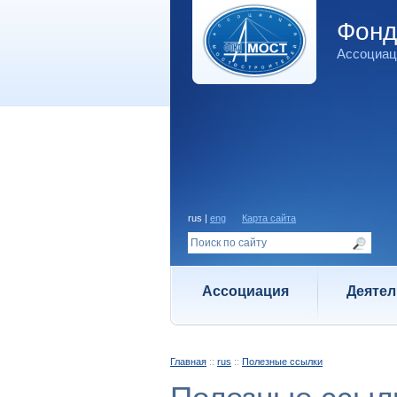
Фон
Ассоциац
rus |
eng
Карта сайта
Ассоциация
Деятел
Главная
::
rus
::
Полезные ссылки