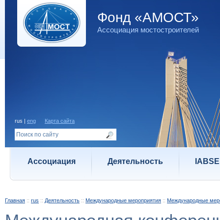
Фонд «АМОСТ»
Ассоциация мостостроителей
rus |
eng
Карта сайта
Ассоциация
Деятельность
IABSE
Главная
::
rus
::
Деятельность
::
Международные мероприятия
::
Международные мер