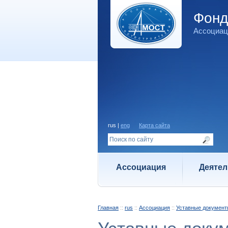
Фон
Ассоциац
rus |
eng
Карта сайта
Ассоциация
Деятел
Главная
::
rus
::
Ассоциация
::
Уставные документ