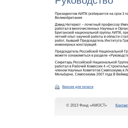
Руководство
Президентом АИПК (избирается на срок 3 год
Великобритания
Дэвид Нетеркот – почетный профессор Импер
работал в многочисленных Научных и Орга
Британской национальной группы АИПК, пре
летний опыт научной работы в области стал
работ, бывший Председатель Института Гра
инженерных конструкций.
Председатель Российской Национальной Гр
можете ознакомиться в разделе «Руководс
Секретарь Российской Национальной Группы
работал в Рабочей Комиссии 4 «Строительн
членом Научных Комитетов Симпозиума в Лен
Мельбурне, Симпозиума 2007 года В Вейма
Версия для печати
© 2013 Фонд «АМОСТ»
Контак