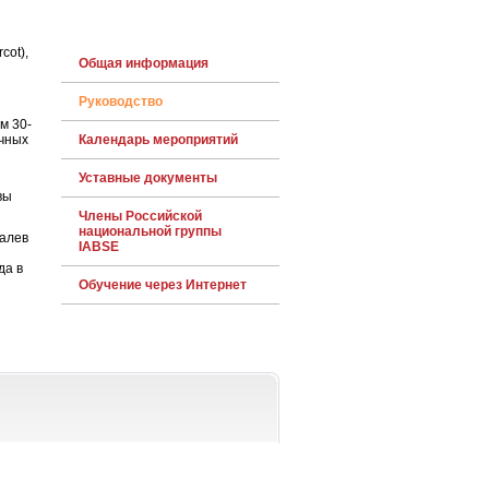
cot),
Общая информация
Руководство
м 30-
учных
Календарь мероприятий
Уставные документы
вы
Члены Российской
национальной группы
залев
IABSE
да в
Обучение через Интернет