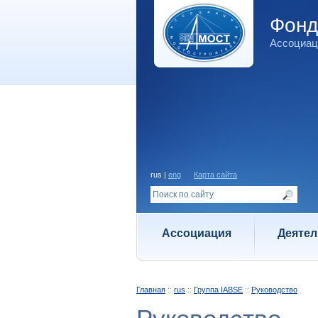
Фон
Ассоциац
rus |
eng
Карта сайта
Ассоциация
Деятел
Главная
::
rus
::
Группа IABSE
::
Руководство