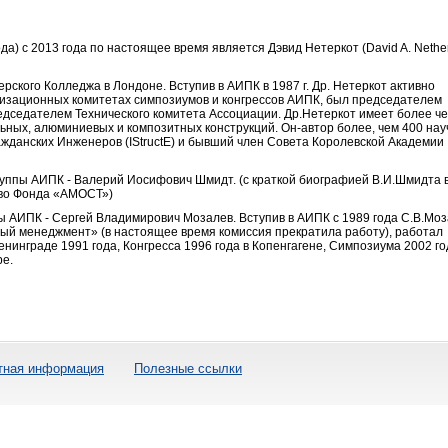
а) с 2013 года по настоящее время является Дэвид Нетеркот (David A. Nether
ского Колледжа в Лондоне. Вступив в АИПК в 1987 г. Др. Нетеркот активно
низационных комитетах симпозиумов и конгрессов АИПК, был председателем
дседателем Технического комитета Ассоциации. Др.Нетеркот имеет более че
ьных, алюминиевых и композитных конструкций. Он-автор более, чем 400 на
жданских Инженеров (IStructE) и бывший член Совета Королевской Академии
уппы АИПК - Валерий Иосифович Шмидт. (с краткой биографией В.И.Шмидта 
тво Фонда «АМОСТ»)
 АИПК - Сергей Владимирович Мозалев. Вступив в АИПК с 1989 года С.В.Мо
ый менеджмент» (в настоящее время комиссия прекратила работу), работал
инграде 1991 года, Конгресса 1996 года в Копенгагене, Симпозиума 2002 го
ре.
тная информация
Полезные ссылки