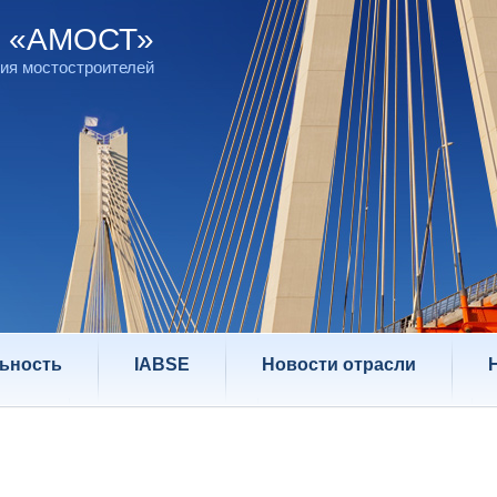
д «АМОСТ»
ия мостостроителей
ьность
IABSE
Новости отрасли