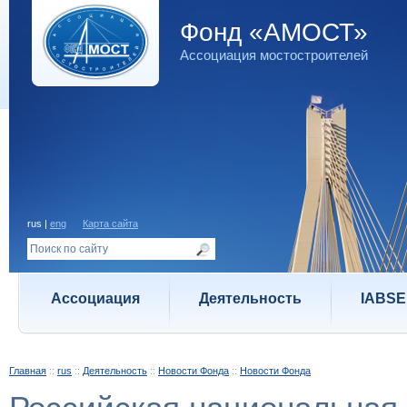
Фонд «АМОСТ»
Ассоциация мостостроителей
rus |
eng
Карта сайта
Ассоциация
Деятельность
IABSE
Главная
::
rus
::
Деятельность
::
Новости Фонда
::
Новости Фонда