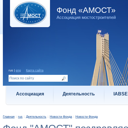
Фонд «АМОСТ»
Ассоциация мостостроителей
rus |
eng
Карта сайта
Ассоциация
Деятельность
IABSE
Главная
::
rus
::
Деятельность
::
Новости Фонда
::
Новости Фонда