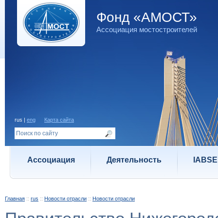
Фонд «АМОСТ»
Ассоциация мостостроителей
rus |
eng
Карта сайта
Ассоциация
Деятельность
IABSE
Главная
::
rus
::
Новости отрасли
::
Новости отрасли