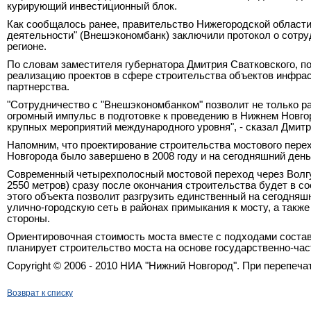
курирующий инвестиционный блок.
Как сообщалось ранее, правительство Нижегородской области
деятельности" (Внешэкономбанк) заключили протокол о сотруд
регионе.
По словам заместителя губернатора Дмитрия Сватковского, по
реализацию проектов в сфере строительства объектов инфрас
партнерства.
"Сотрудничество с "Внешэкономбанком" позволит не только р
огромный импульс в подготовке к проведению в Нижнем Новгор
крупных мероприятий международного уровня", - сказал Дмитр
Напомним, что проектирование строительства мостового перех
Новгорода было завершено в 2008 году и на сегодняшний ден
Современный четырехполосный мостовой переход через Вол
2550 метров
) сразу после окончания строительства будет в с
этого объекта позволит разгрузить единственный на сегодняш
улично-городскую сеть в районах примыкания к мосту, а также
стороны.
Ориентировочная стоимость моста вместе с подходами состав
планирует строительство моста на основе государственно-час
Copyright © 2006 - 2010 НИА "Нижний Новгород". При перепеч
Возврат к списку