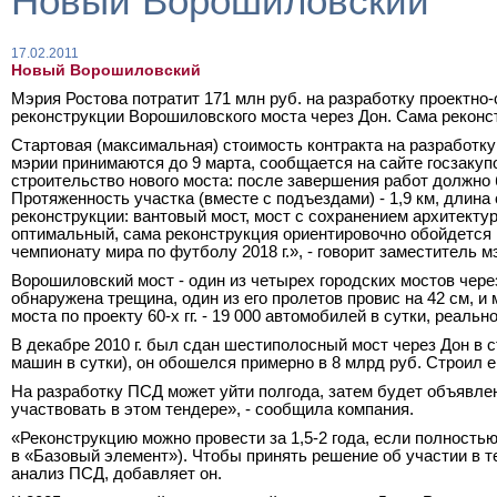
Новый Ворошиловский
17.02.2011
Новый Ворошиловский
Мэрия Ростова потратит 171 млн руб. на разработку проектно
реконструкции Ворошиловского моста через Дон. Сама реконст
Стартовая (максимальная) стоимость контракта на разработку 
мэрии принимаются до 9 марта, сообщается на сайте госзакуп
строительство нового моста: после завершения работ должно 
Протяженность участка (вместе с подъездами) -
1,9 км
, длина
реконструкции: вантовый мост, мост с сохранением архитекту
оптимальный, сама реконструкция ориентировочно обойдется в 
чемпионату мира по футболу
2018 г
.», - говорит заместитель 
Ворошиловский мост - один из четырех городских мостов через
обнаружена трещина, один из его пролетов провис на
42 см
, и
моста по проекту 60-х гг. - 19 000 автомобилей в сутки, реаль
В декабре
2010 г
. был сдан шестиполосный мост через Дон в 
машин в сутки), он обошелся примерно в 8 млрд руб. Строил е
На разработку ПСД может уйти полгода, затем будет объявлен
участвовать в этом тендере», - сообщила компания.
«Реконструкцию можно провести за 1,5-2 года, если полность
в «Базовый элемент»). Чтобы принять решение об участии в т
анализ ПСД, добавляет он.