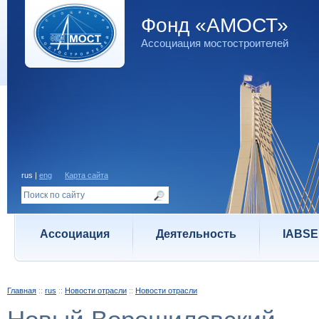
Фонд «АМОСТ»
Ассоциация мостостроителей
rus |
eng
Карта сайта
Ассоциация
Деятельность
IABSE
Главная
::
rus
::
Новости отрасли
::
Новости отрасли