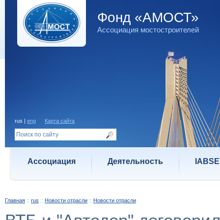
Фонд «АМОСТ»
Ассоциация мостостроителей
rus |
eng
Карта сайта
Ассоциация
Деятельность
IABSE
Главная
::
rus
::
Новости отрасли
::
Новости отрасли