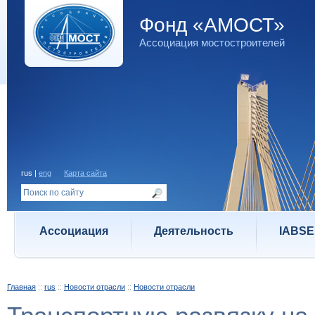
Фонд «АМОСТ»
Ассоциация мостостроителей
rus |
eng
Карта сайта
Ассоциация
Деятельность
IABSE
Главная
::
rus
::
Новости отрасли
::
Новости отрасли