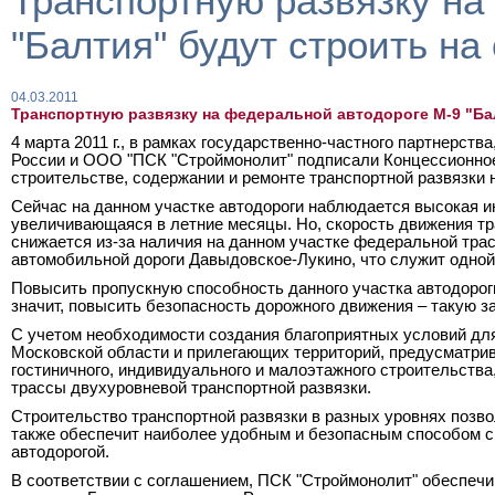
Транспортную развязку на
"Балтия" будут строить на
04.03.2011
Транспортную развязку на федеральной автодороге М-9 "Ба
4 марта
2011 г
., в рамках государственно-частного партнерств
России и ООО "ПСК "Строймонолит" подписали Концессионное
строительстве, содержании и ремонте транспортной развязки 
Сейчас на данном участке автодороги наблюдается высокая и
увеличивающаяся в летние месяцы. Но, скорость движения тр
снижается из-за наличия на данном участке федеральной тра
автомобильной дороги Давыдовское-Лукино, что служит одной
Повысить пропускную способность данного участка автодороги
значит, повысить безопасность дорожного движения – такую з
С учетом необходимости создания благоприятных условий для 
Московской области и прилегающих территорий, предусматрив
гостиничного, индивидуального и малоэтажного строительств
трассы двухуровневой транспортной развязки.
Строительство транспортной развязки в разных уровнях позво
также обеспечит наиболее удобным и безопасным способом с
автодорогой.
В соответствии с соглашением, ПСК "Строймонолит" обеспечи