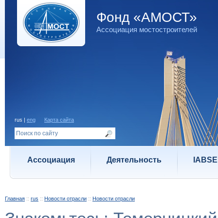
Фонд «АМОСТ»
Ассоциация мостостроителей
rus |
eng
Карта сайта
Ассоциация
Деятельность
IABSE
Главная
::
rus
::
Новости отрасли
::
Новости отрасли