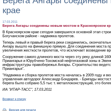
Берега Ангары соединены
крае
17.03.2011
Берега Ангары соединены новым мостом в Красноярском кр
В Красноярском крае сегодня завершился основной этап строи
Богучанском районе - надвижка пролетов.
Теперь левый и правый берега реки соединились, окончательн
Ангару вышло на финишную прямую. Для соединения моста п
увеличения жесткости пролетов, что исключает возведение в
Сооружение самого длинного моста через эту реку длиной
160
Приангарья и Юрубчено-Тохомской нефтегазовой зоны в Эвенк
инфраструктуры правобережья Ангары. Строительство ведетс
Приангарья".
"Надвижка и сборка пролетов моста началась в 2009 году и ве
управления автодорог Александр Бондарев. - Бригады мостост
берега было собрано 5,5 тыс т. металлоконструкций, это более к
ИА "ИТАР-ТАСС", 17.03.2011
Возврат к списку
Версия для печати