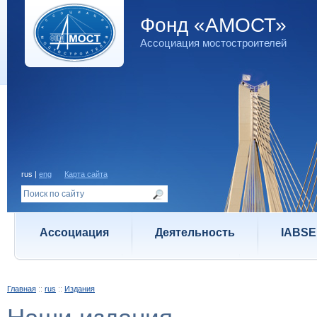
Фонд «АМОСТ»
Ассоциация мостостроителей
rus |
eng
Карта сайта
Ассоциация
Деятельность
IABSE
Главная
::
rus
::
Издания