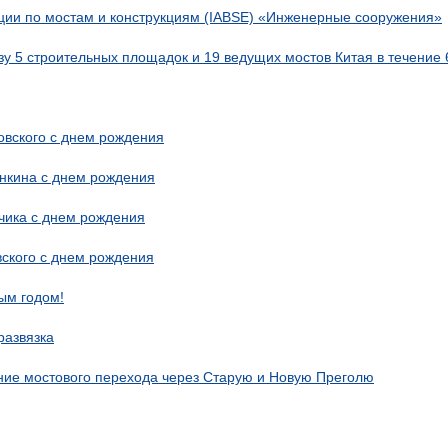
ии по мостам и конструкциям (IABSE) «Инженерные сооружения»
зу 5 строительных площадок и 19 ведущих мостов Китая в течение 
овского с днем рождения
нкина с днем рождения
чика с днем рождения
ского с днем рождения
ым годом!
развязка
ние мостового перехода через Старую и Новую Преголю