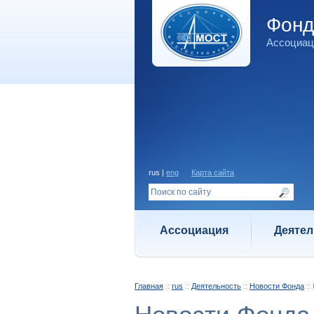
Фон
Ассоциац
rus |
eng
Карта сайта
Ассоциация
Деятел
Главная
::
rus
::
Деятельность
::
Новости Фонда
::