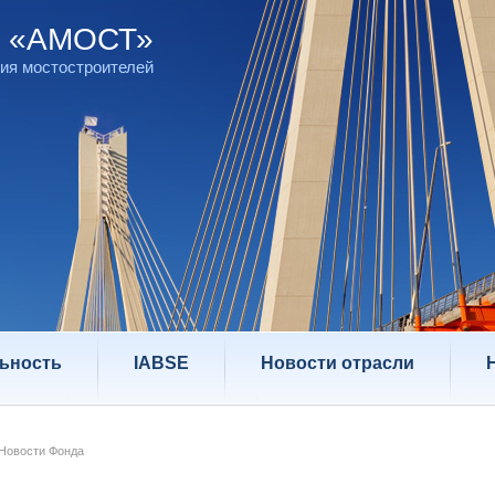
д «АМОСТ»
ия мостостроителей
ьность
IABSE
Новости отрасли
Новости Фонда