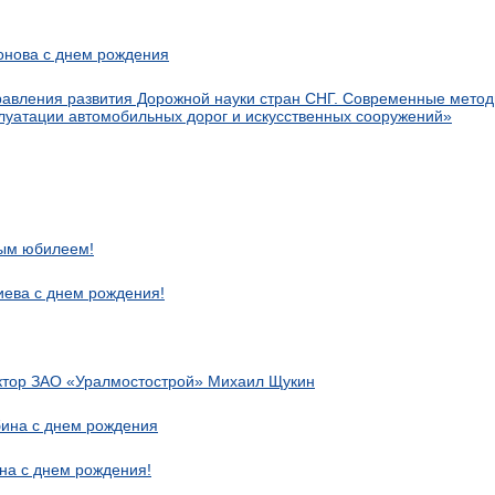
онова с днем рождения
авления развития Дорожной науки стран СНГ. Современные мето
плуатации автомобильных дорог и искусственных сооружений»
ным юбилеем!
ева с днем рождения!
ктор ЗАО «Уралмостострой» Михаил Щукин
ина с днем рождения
на с днем рождения!